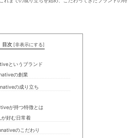
ブ）のこれまでの成り立ちを始め、こだわってきたブランドの特
目次
[
非表示にする
]
ativeというブランド
nativeの創業
nnativeの成り立ち
ativeが持つ特徴とは
人が好む日常着
nnativeのこだわり