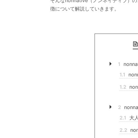
そんなnonnative（ノンネイティ
徴について解説していきます。
1
nonn
1.1
non
1.2
no
2
nonn
2.1
大
2.2
no