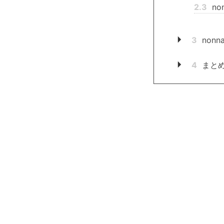
2.3
no
3
nonn
4
まとめ