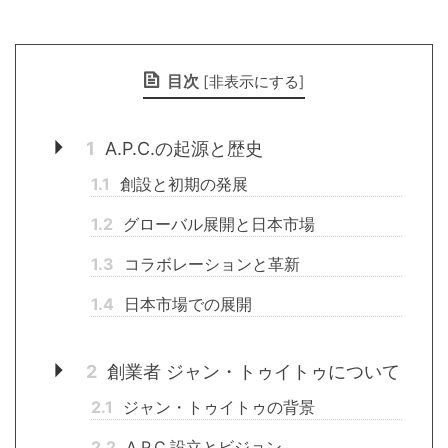
目次
[
非表示にする
]
1
A.P.C.の起源と歴史
1.1
創設と初期の発展
1.2
グローバル展開と日本市場
1.3
コラボレーションと革新
1.4
日本市場での展開
2
創業者 ジャン・トゥイトゥについて
2.1
ジャン・トゥイトゥの背景
2.2
A.P.C.設立とビジョン