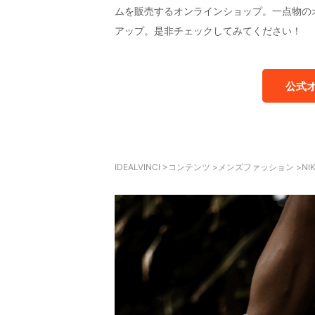
ムを販売するオンラインショップ。一点物の
アップ。是非チェックしてみてください！
公式
IDEALVINCI
>
コンテンツ
>
メンズファッション
>
N