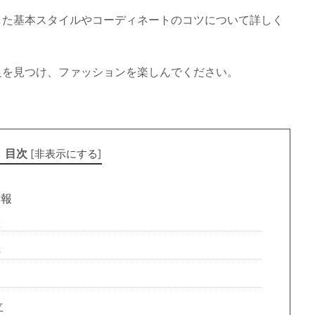
した基本スタイルやコーディネートのコツについて詳しく
足を見つけ、ファッションを楽しんでください。
目次
[
非表示にする
]
情報
徴
さ
立