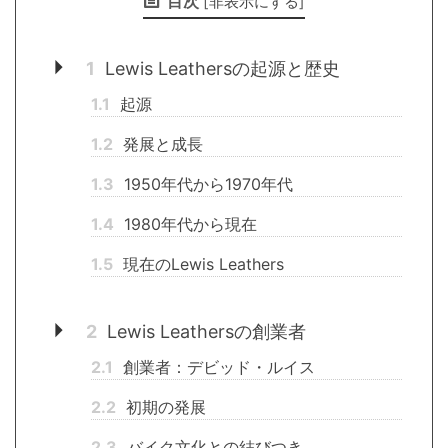
目次
[
非表示にする
]
1
Lewis Leathersの起源と歴史
1.1
起源
1.2
発展と成長
1.3
1950年代から1970年代
1.4
1980年代から現在
1.5
現在のLewis Leathers
2
Lewis Leathersの創業者
2.1
創業者：デビッド・ルイス
2.2
初期の発展
2.3
バイク文化との結びつき