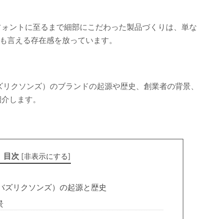
フォントに至るまで細部にこだわった製品づくりは、単な
とも言える存在感を放っています。
S（バズリクソンズ）のブランドの起源や歴史、創業者の背景、
紹介します。
目次
[
非表示にする
]
'S（バズリクソンズ）の起源と歴史
景