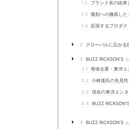
1.2
ブランド名の由来
1.3
復刻への徹底した
1.4
拡張するプロダク
2
グローバルに広がるBU
3
BUZZ RICKSO
3.1
母体企業・東洋エ
3.2
小林進氏の先見性
3.3
現在の東洋エンタ
3.4
BUZZ RICKS
4
BUZZ RICKSO