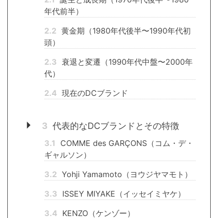
年代前半）
2.2
黄金期（1980年代後半〜1990年代初
頭）
2.3
衰退と変遷（1990年代中盤〜2000年
代）
2.4
現在のDCブランド
3
代表的なDCブランドとその特徴
3.1
COMME des GARÇONS（コム・デ・
ギャルソン）
3.2
Yohji Yamamoto（ヨウジヤマモト）
3.3
ISSEY MIYAKE（イッセイミヤケ）
3.4
KENZO（ケンゾー）