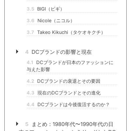
3.5
BIGI（ビギ）
3.6
Nicole（ニコル）
3.7
Takeo Kikuchi（タケオキクチ）
4
DCブランドの影響と現在
4.1
DCブランドが日本のファッションに
与えた影響
4.2
DCブランドの衰退とその要因
4.3
現在のDCブランドとその進化
4.4
DCブランドは今後復活するのか？
5
まとめ：1980年代〜1990年代の日