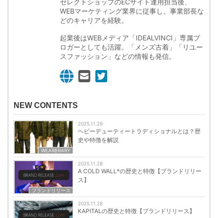
セレクトショップのECサイト運用担当後、
WEBマーケティング業界に従事し、事業部長な
どのキャリアを経験。
起業後はWEBメディア「IDEALVINCI」専属ブ
ロガーとしても活躍。「メンズ古着」「リユー
スファッション」などの情報も発信。
NEW CONTENTS
2025.11.29
ヘビーデューティートラディショナルとは？歴
史や特徴を解説
WEARBRARY
2025.11.28
A COLD WALL*の歴史と特徴【ブランドリリー
ス】
ブランドリリース
2025.11.28
KAPITALの歴史と特徴【ブランドリリース】