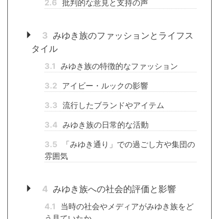
2.6
批判的な意見と支持の声
3
みゆき族のファッションとライフス
タイル
3.1
みゆき族の特徴的なファッション
3.2
アイビー・ルックの影響
3.3
流行したブランドやアイテム
3.4
みゆき族の日常的な活動
3.5
「みゆき通り」での過ごし方や集団の
雰囲気
4
みゆき族への社会的評価と影響
4.1
当時の社会やメディアがみゆき族をど
う見ていたか