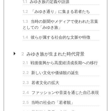
1.1
みゆき族の定義や語源
1.2
「みゆき通り」に集まる若者たち
1.3
当時の新聞やメディアで使われた言葉
としての「みゆき族」
1.4
彼らが属する社会的な文脈や特徴
2
みゆき族が生まれた時代背景
2.1
戦後復興から高度経済成長期への移行
2.2
新しい文化や価値観の誕生
2.3
若者文化の拡大
2.4
ファッションや音楽を通じた自己表現
2.5
当時の社会の「若者観」