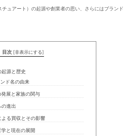
ール・スチュアート）の起源や創業者の思い、さらにはブランド
目次
[
非表示にする
]
rtの起源と歴史
ンド名の由来
の発展と家族の関与
への進出
による買収とその影響
哲学と現在の展開